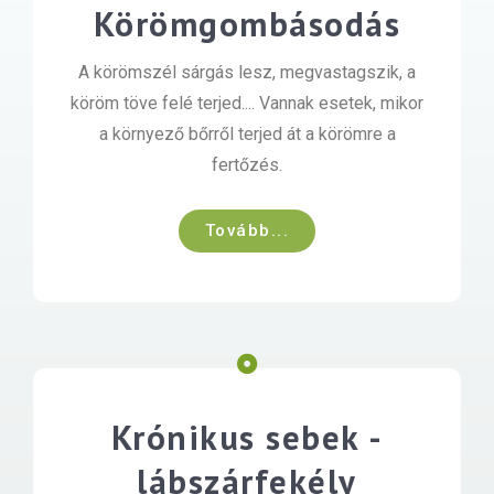
Körömgombásodás
A körömszél sárgás lesz, megvastagszik, a
köröm töve felé terjed.... Vannak esetek, mikor
a környező bőrről terjed át a körömre a
fertőzés.
Tovább...
Krónikus sebek -
lábszárfekély