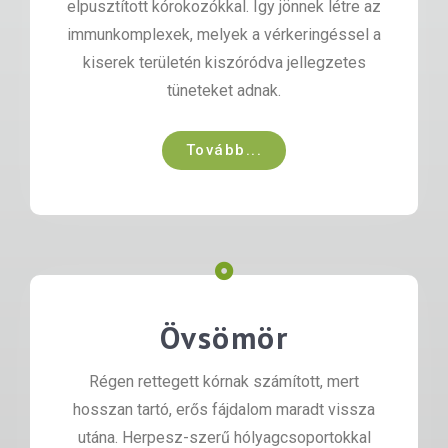
elpusztított kórokozókkal. Így jönnek létre az
immunkomplexek, melyek a vérkeringéssel a
kiserek területén kiszóródva jellegzetes
tüneteket adnak.
Tovább...
Övsömör
Régen rettegett kórnak számított, mert
hosszan tartó, erős fájdalom maradt vissza
utána. Herpesz-szerű hólyagcsoportokkal