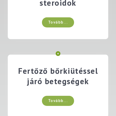
steroidok
Tovább...
Fertőző bőrkiütéssel
járó betegségek
Tovább...