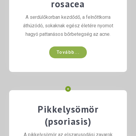
rosacea
A serdülőkorban kezdődő, a felnőttkorra
áthúzódó, sokaknak egész életére nyomot
hagyó pattanásos bőrbetegség az acne.
Tovább...
Pikkelysömör
(psoriasis)
A pikkelysömör az elszarusodási zavarok