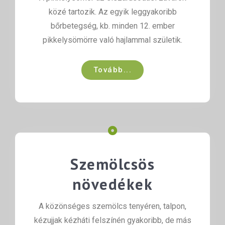
közé tartozik. Az egyik leggyakoribb
bőrbetegség, kb. minden 12. ember
pikkelysömörre való hajlammal születik.
Tovább...
Szemölcsös
növedékek
A közönséges szemölcs tenyéren, talpon,
kézujjak kézháti felszínén gyakoribb, de más