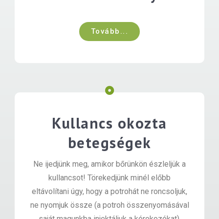
Tovább...
Kullancs okozta
betegségek
Ne ijedjünk meg, amikor bőrünkön észleljük a
kullancsot! Törekedjünk minél előbb
eltávolítani úgy, hogy a potrohát ne roncsoljuk,
ne nyomjuk össze (a potroh összenyomásával
saját magunkba injektáljuk a kórokozókat).