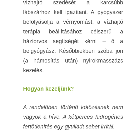
vízhajtó szedését a karcsúbb
lábszárhoz kell igazítani. A gyógyszer
befolyásolja a vérnyomást, a vízhajtó
terápia beállításához célszerű a
háziorvos segítségét kérni – ő a
belgyógyász. Későbbiekben szóba jön
(a hámosítás után) nyirokmasszázs
kezelés.
Hogyan kezeljünk
?
A rendelőben történő kötözésnek nem
vagyok a híve. A kétperces hidrogénes
fertőtlenítés egy gyulladt sebet irritál.