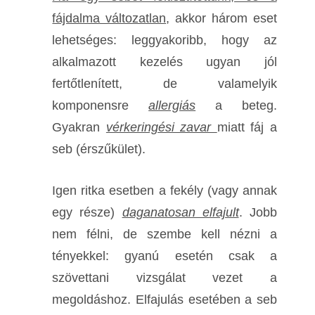
fájdalma változatlan
, akkor három eset
lehetséges: leggyakoribb, hogy az
alkalmazott kezelés ugyan jól
fertőtlenített, de valamelyik
komponensre
allergiás
a beteg.
Gyakran
vérkeringési zavar
miatt fáj a
seb (érszűkület).
Igen ritka esetben a fekély (vagy annak
egy része)
daganatosan elfajult
. Jobb
nem félni, de szembe kell nézni a
tényekkel: gyanú esetén csak a
szövettani vizsgálat vezet a
megoldáshoz. Elfajulás esetében a seb