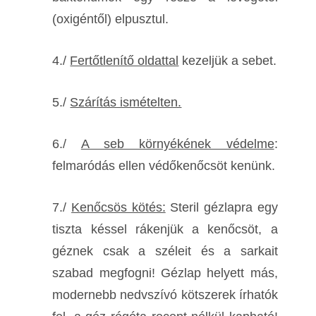
(oxigéntől) elpusztul.
4./
Fertőtlenítő oldattal
kezeljük a sebet.
5./
Szárítás ismételten.
6./
A seb környékének védelme
:
felmaródás ellen védőkenőcsöt kenünk.
7./
Kenőcsös kötés:
Steril gézlapra
egy
tiszta késsel rákenjük a kenőcsöt, a
géznek csak a széleit és a sarkait
szabad megfogni! Gézlap helyett más,
modernebb nedvszívó kötszerek írhatók