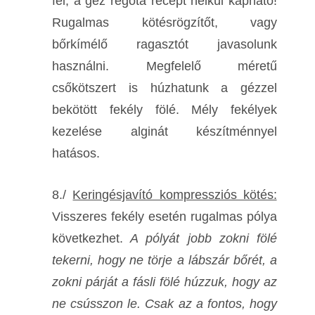
fel, a géz régóta recept nélkül kapható!
Rugalmas kötésrögzítőt, vagy
bőrkímélő ragasztót javasolunk
használni. Megfelelő méretű
csőkötszert is húzhatunk a gézzel
bekötött fekély fölé. Mély fekélyek
kezelése alginát készítménnyel
hatásos.
8./
Keringésjavító kompressziós kötés:
Visszeres fekély esetén rugalmas pólya
következhet.
A pólyát jobb zokni fölé
tekerni, hogy ne törje a lábszár bőrét, a
zokni párját a fásli fölé húzzuk, hogy az
ne csússzon le. Csak az a fontos, hogy