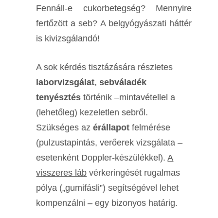
Fennáll-e cukorbetegség? Mennyire
fertőzött a seb? A belgyógyászati háttér
is kivizsgálandó!
A sok kérdés tisztázására részletes
laborvizsgálat
,
sebváladék
tenyésztés
történik –mintavétellel a
(lehetőleg) kezeletlen sebről.
Szükséges az
érállapot
felmérése
(pulzustapintás, verőerek vizsgálata –
esetenként Doppler-készülékkel).
A
visszeres láb
vérkeringését rugalmas
pólya („gumifásli”) segítségével lehet
kompenzálni – egy bizonyos határig.