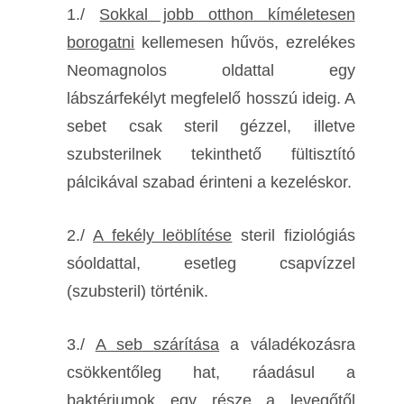
1./
Sokkal jobb otthon kíméletesen
borogatni
kellemesen hűvös, ezrelékes
Neomagnolos oldattal egy
lábszárfekélyt megfelelő hosszú ideig. A
sebet csak steril gézzel, illetve
szubsterilnek tekinthető fültisztító
pálcikával szabad érinteni a kezeléskor.
2./
A fekély leöblítése
steril fiziológiás
sóoldattal, esetleg csapvízzel
(szubsteril) történik.
3./
A seb
szárítása
a váladékozásra
csökkentőleg hat, ráadásul a
baktériumok egy része a levegőtől