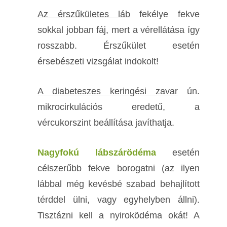
Az érszűkületes láb
fekélye fekve
sokkal jobban fáj, mert a vérellátása így
rosszabb.
Érszűkület esetén
érsebészeti vizsgálat indokolt!
A diabeteszes keringési zavar
ún.
mikrocirkulációs eredetű, a
vércukorszint beállítása javíthatja.
Nagyfokú lábszárödéma
esetén
célszerűbb fekve borogatni (az ilyen
lábbal még kevésbé szabad behajlított
térddel ülni, vagy egyhelyben állni).
Tisztázni kell a nyiroködéma okát! A