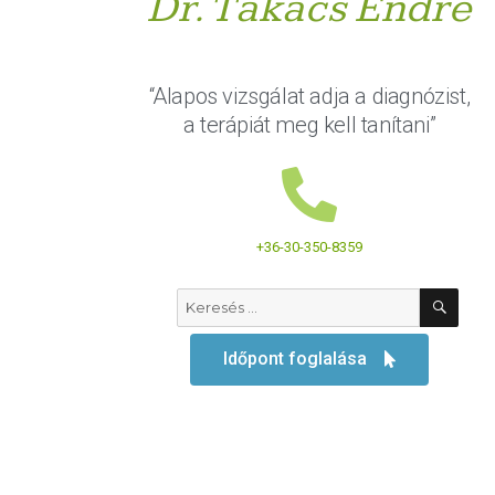
Dr. Takács Endre
“Alapos vizsgálat adja a diagnózist,
a terápiát meg kell tanítani”
+36-30-350-8359
Időpont foglalása