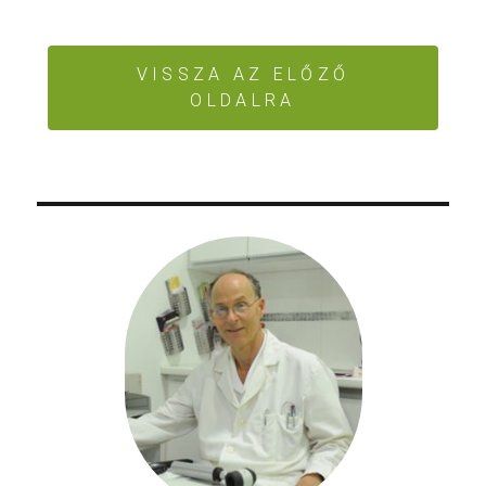
VISSZA AZ ELŐZŐ
OLDALRA