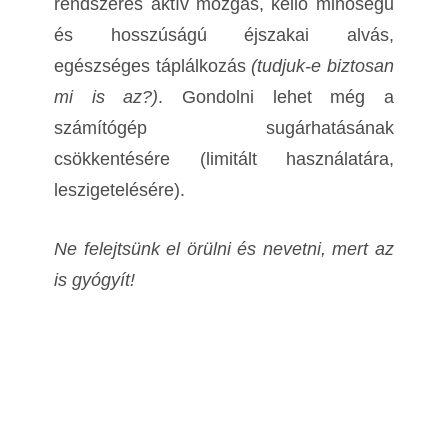
rendszeres aktív mozgás, kellő minőségű
és hosszúságú éjszakai alvás,
egészséges táplálkozás
(tudjuk-e biztosan
mi is az?)
. Gondolni lehet még a
számítógép sugárhatásának
csökkentésére (limitált használatára,
leszigetelésére).
Ne felejtsünk el örülni és nevetni, mert az
is gyógyít!