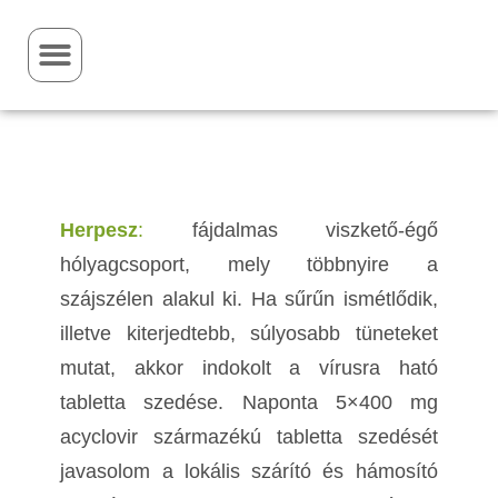
H
erpesz
:
fájdalmas viszkető-égő
hólyagcsoport, mely többnyire a
szájszélen alakul ki. Ha sűrűn ismétlődik,
illetve kiterjedtebb, súlyosabb tüneteket
mutat, akkor indokolt a vírusra ható
tabletta szedése. Naponta 5×400 mg
acyclovir származékú tabletta szedését
javasolom a lokális szárító és hámosító