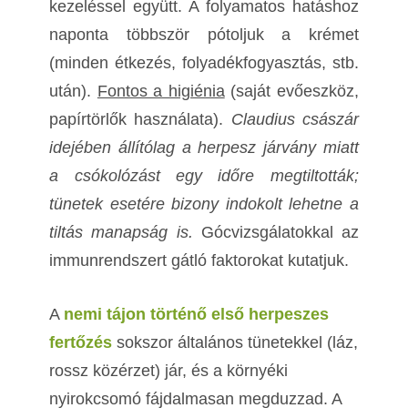
kezeléssel együtt. A folyamatos hatáshoz
naponta többször pótoljuk a krémet
(minden étkezés, folyadékfogyasztás, stb.
után).
Fontos a higiénia
(saját evőeszköz,
papírtörlők használata).
Claudius császár
idejében állítólag a herpesz járvány miatt
a csókolózást egy időre megtiltották;
tünetek esetére bizony indokolt lehetne a
tiltás manapság is.
Gócvizsgálatokkal az
immunrendszert gátló faktorokat kutatjuk.
A
nemi tájon történő első herpeszes
fertőzés
sokszor általános tünetekkel (láz,
rossz közérzet) jár, és a környéki
nyirokcsomó fájdalmasan megduzzad. A