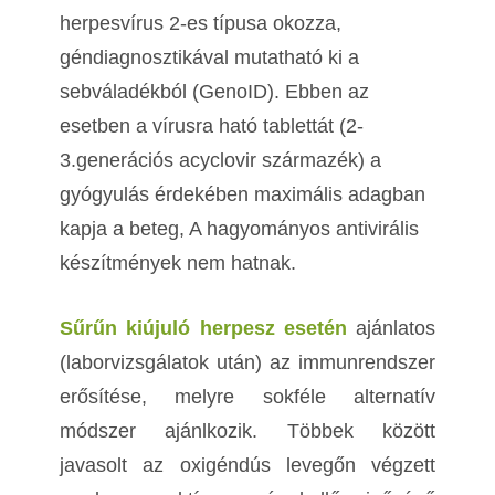
herpesvírus 2-es típusa okozza,
géndiagnosztikával mutatható ki a
sebváladékból (GenoID). Ebben az
esetben a vírusra ható tablettát (2-
3.generációs acyclovir származék) a
gyógyulás érdekében maximális adagban
kapja a beteg, A hagyományos antivirális
készítmények nem hatnak.
Sűrűn kiújuló herpesz esetén
ajánlatos
(laborvizsgálatok után) az immunrendszer
erősítése, melyre sokféle alternatív
módszer ajánlkozik. Többek között
javasolt az oxigéndús levegőn végzett