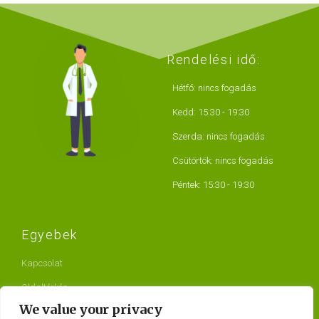
Rendelési idő:
Hétfő: nincs fogadás
Kedd: 15:30 - 19:30
Szerda: nincs fogadás
Csütörtök: nincs fogadás
Péntek: 15:30 - 19:30
Egyebek
Kapcsolat
Oldaltérkép
We value your privacy
Egészségpénztárak