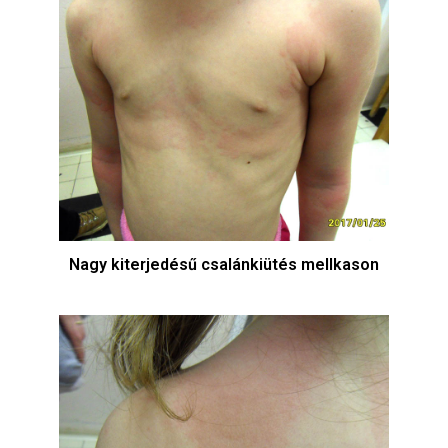
Nagy kiterjedésű csalánkiütés mellkason