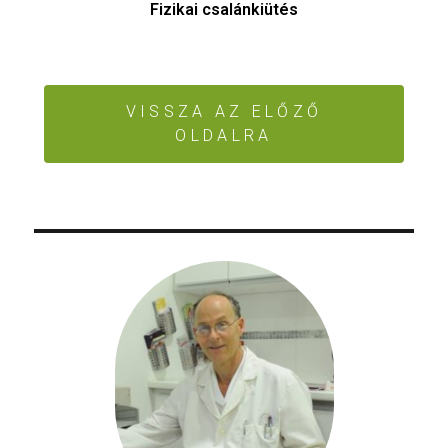
Fizikai csalánkiütés
VISSZA AZ ELŐZŐ
OLDALRA