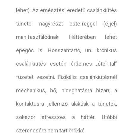
lehet). Az emésztési eredetű csalánkiütés
tünetei nagyrészt este-reggel (éjjel)
manifesztálódnak. Hátterében lehet
epegóc is. Hosszantartó, un. krónikus
csalánkiütés esetén érdemes „étel-ital”
füzetet vezetni. Fizikális csalánkiütésnél
mechanikus, hő, hideghatásra bizarr, a
kontaktusra jellemző alakúak a tünetek,
sokszor stresszes a háttér. Utóbbi
szerencsére nem tart örökké.