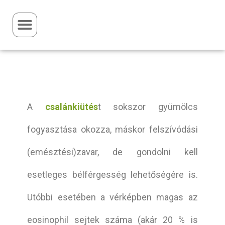
A
csalánkiütés
t sokszor gyümölcs
fogyasztása okozza, máskor felszívódási
(emésztési)zavar, de gondolni kell
esetleges bélférgesség lehetőségére is.
Utóbbi esetében a vérképben magas az
eosinophil sejtek száma (akár 20 % is