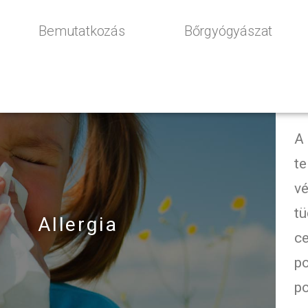
Bemutatkozás
Bőrgyógyászat
A
te
v
tü
Allergia
c
po
po