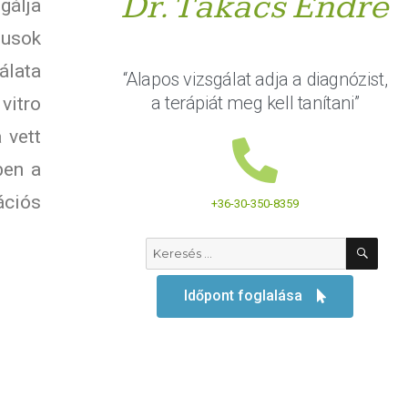
Dr. Takács Endre
gálja
gusok
álata
“Alapos vizsgálat adja a diagnózist,
a terápiát meg kell tanítani”
 vitro
 vett
ben a
ációs
+36-30-350-8359
Időpont foglalása