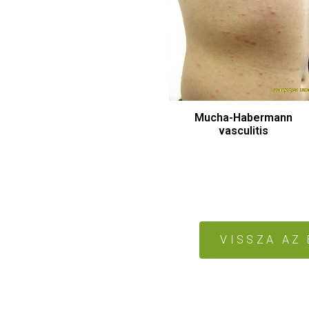
Mucha-Habermann
vasculitis
VISSZA AZ