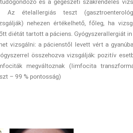
 tüdőgondozó és a gégészeti szakrendelés vizs
i. Az ételallergiás teszt (gasztroenteroló
zsgálják) nehezen értékelhető, főleg, ha vizsg
őtt diétát tartott a páciens. Gyógyszerallergiát in
het vizsgálni: a pácienstől levett vért a gyanúba
ógyszerrel összehozva vizsgálják: pozitív eset
imfociták megváltoznak (limfocita transzform
szt – 99 % pontosság)