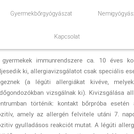
Gyermekbőrgyógyászat
Nemigyógyás
Kapcsolat
 gyermekek immunrendszere ca. 10 éves ko
ljesedik ki, allergiavizsgálatot csak speciális es
égeznek (a légúti allergiákat kivéve, melye
dőgondozókban vizsgálnak ki). Kivizsgálása all
entrumban történik: kontakt bőrpróba esetén
zitív, amely az allergén felvitele utáni 7. nap
zitiv gyulladásos reakciót mutat. A légúti allerg