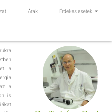
zat
Árak
Érdekes esetek
rukra
etben
ket a
ergia
 az a
on is
iákat