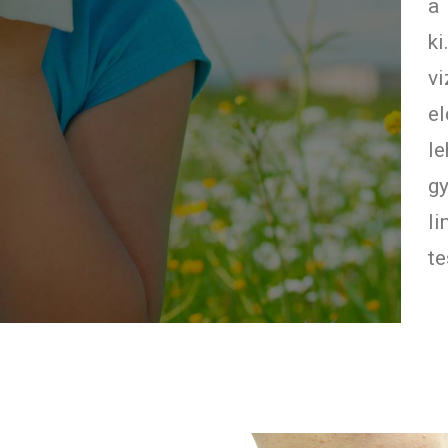
a
k
vi
el
le
gy
l
te